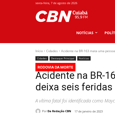
sexta-feira, 7 de agosto de 2026
NOTÍCIAS
POLÍT
Início
Cidades
Acidente na BR-163 mata uma pessoa 
Cidades
Destaque Principal
Notícias
RODOVIA DA MORTE
Acidente na BR-1
deixa seis feridas
A vítima fatal foi identificada como May
Por
Da Redação CBN
17 de janeiro de 2023