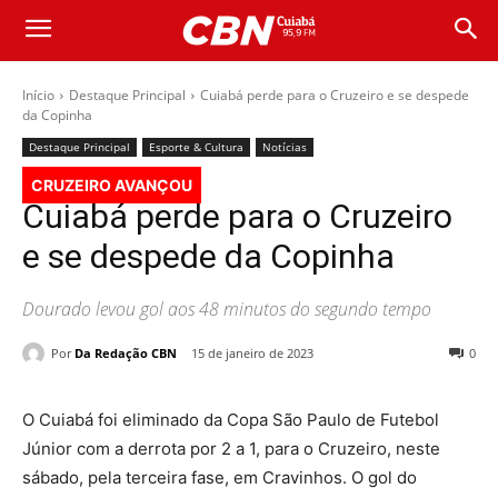
Início
Destaque Principal
Cuiabá perde para o Cruzeiro e se despede
da Copinha
Destaque Principal
Esporte & Cultura
Notícias
CRUZEIRO AVANÇOU
Cuiabá perde para o Cruzeiro
e se despede da Copinha
Dourado levou gol aos 48 minutos do segundo tempo
Por
Da Redação CBN
15 de janeiro de 2023
0
O Cuiabá foi eliminado da Copa São Paulo de Futebol
Júnior com a derrota por 2 a 1, para o Cruzeiro, neste
sábado, pela terceira fase, em Cravinhos. O gol do