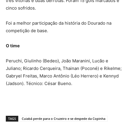
três vitórias e duas derrotas. Foram 15 gols marcados e
cinco sofridos.
Foi a melhor participação da história do Dourado na
competição de base.
O time
Peruchi, Giulinho (Bedeo), João Maranini, Lucão e
Juliano; Ricardo Cerqueira, Thainan (Poconé) e Rikelme;
Gabryel Freitas, Marco Antônio (Léo Herrero) e Kennyd
(Jadson). Técnico: César Bueno.
TAGS
Cuiabá perde para o Cruzeiro e se despede da Copinha