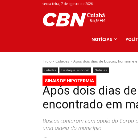
sexta-feira, 7 de agosto de 2026
NOTÍCIAS
POLÍT
Início
Cidades
Após dois dias de buscas, homem é 
Cidades
Destaque Principal
Notícias
SINAIS DE HIPOTERMIA
Após dois dias d
encontrado em m
Buscas contaram com apoio do Corpo de
uma aldeia do município