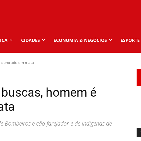
ICA
CIDADES
ECONOMIA & NEGÓCIOS
ESPORTE
encontrado em mata
e buscas, homem é
ata
 Bombeiros e cão farejador e de indígenas de