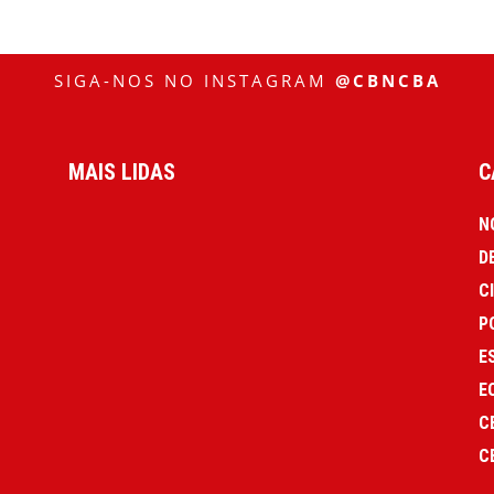
SIGA-NOS NO INSTAGRAM
@CBNCBA
MAIS LIDAS
C
N
D
C
P
E
E
C
C