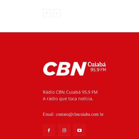
Rádio CBN Cuiabá 95,9 FM
A rádio que toca notícia.
Email:
contato@cbncuiaba.com.br