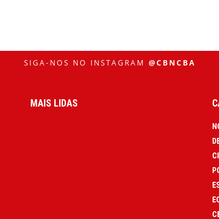
SIGA-NOS NO INSTAGRAM
@CBNCBA
MAIS LIDAS
C
N
D
C
P
E
E
C