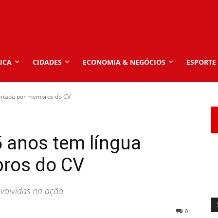
ICA
CIDADES
ECONOMIA & NEGÓCIOS
ESPORTE
cortada por membros do CV
 anos tem língua
ros do CV
nvolvidas na ação
0