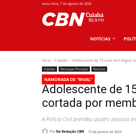
sexta-feira, 7 de agosto de 2026
NOTÍCIAS
POLÍT
Início
Cidades
Adolescente de 15 anos tem língua 
Cidades
Destaque Principal
Notícias
NAMORADA DE "RIVAL"
Adolescente de 15
cortada por memb
A Polícia Civil prendeu quatro pessoas e
Por
Da Redação CBN
13 de janeiro de 2023