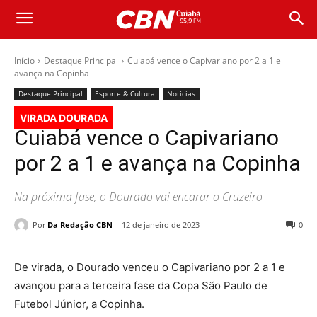
Início
Destaque Principal
Cuiabá vence o Capivariano por 2 a 1 e
avança na Copinha
Destaque Principal
Esporte & Cultura
Notícias
VIRADA DOURADA
Cuiabá vence o Capivariano
por 2 a 1 e avança na Copinha
Na próxima fase, o Dourado vai encarar o Cruzeiro
Por
Da Redação CBN
12 de janeiro de 2023
0
De virada, o Dourado venceu o Capivariano por 2 a 1 e
avançou para a terceira fase da Copa São Paulo de
Futebol Júnior, a Copinha.