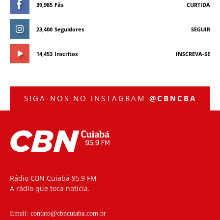
39,985
Fãs
CURTIDA
23,400
Seguidores
SEGUIR
14,453
Inscritos
INSCREVA-SE
SIGA-NOS NO INSTAGRAM
@CBNCBA
Rádio CBN Cuiabá 95,9 FM
A rádio que toca notícia.
Email:
contato@cbncuiaba.com.br