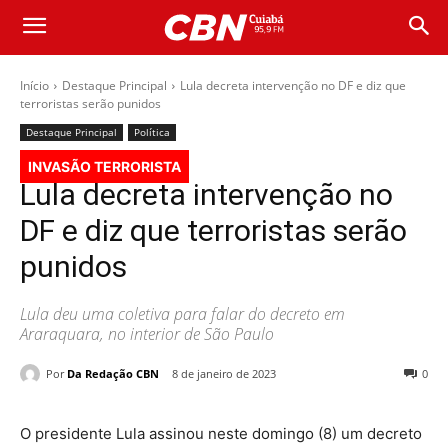
Início
Destaque Principal
Lula decreta intervenção no DF e diz que
terroristas serão punidos
Destaque Principal
Política
INVASÃO TERRORISTA
Lula decreta intervenção no
DF e diz que terroristas serão
punidos
Lula deu uma coletiva para falar do decreto em
Araraquara, no interior de São Paulo
Por
Da Redação CBN
8 de janeiro de 2023
0
O presidente Lula assinou neste domingo (8) um decreto