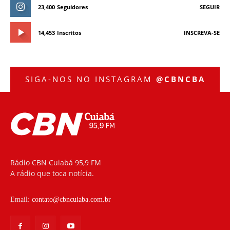
23,400
Seguidores
SEGUIR
14,453
Inscritos
INSCREVA-SE
SIGA-NOS NO INSTAGRAM
@CBNCBA
Rádio CBN Cuiabá 95,9 FM
A rádio que toca notícia.
Email:
contato@cbncuiaba.com.br