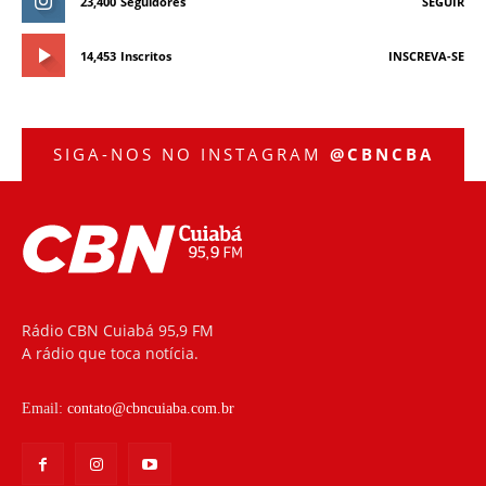
23,400
Seguidores
SEGUIR
14,453
Inscritos
INSCREVA-SE
SIGA-NOS NO INSTAGRAM
@CBNCBA
Rádio CBN Cuiabá 95,9 FM
A rádio que toca notícia.
Email:
contato@cbncuiaba.com.br