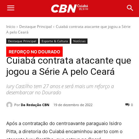
Início
Destaque Principal
Cuiabá contrata atacante que jogou a Série
A pelo Ceará
Destaque Principal
Esporte & Cultura
Notícias
REFORÇO NO DOURADO
Cuiabá contrata atacante que
jogou a Série A pelo Ceará
Iury Castilho tem 27 anos e será mais um reforço a
desembarcar no Dourado
Por
Da Redação CBN
19 de dezembro de 2022
0
Após a contratação do centroavante paraguaio Isidro
Pitta, a diretoria do Cuiabá encaminhou acerto com o