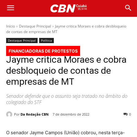
Início
Destaque Principal
Jayme critica Moraes e cobra desbloqueio
de contas de empresas de MT
Destaque Principal
Política
FINANCIADORAS DE PROTESTOS
Jayme critica Moraes e cobra
desbloqueio de contas de
empresas de MT
Senador defende que o assunto seja tratado no âmbito do
colegiado do STF
Por
Da Redação CBN
7 de dezembro de 2022
0
O senador Jayme Campos (União) cobrou, nesta terça-