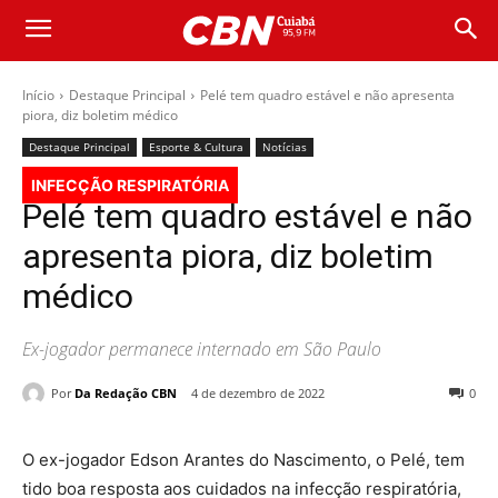
Início
Destaque Principal
Pelé tem quadro estável e não apresenta
piora, diz boletim médico
Destaque Principal
Esporte & Cultura
Notícias
INFECÇÃO RESPIRATÓRIA
Pelé tem quadro estável e não
apresenta piora, diz boletim
médico
Ex-jogador permanece internado em São Paulo
Por
Da Redação CBN
4 de dezembro de 2022
0
O ex-jogador Edson Arantes do Nascimento, o Pelé, tem
tido boa resposta aos cuidados na infecção respiratória,