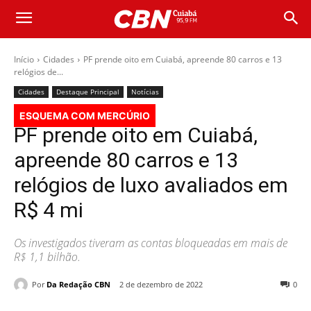
Início
Cidades
PF prende oito em Cuiabá, apreende 80 carros e 13
relógios de...
Cidades
Destaque Principal
Notícias
ESQUEMA COM MERCÚRIO
PF prende oito em Cuiabá,
apreende 80 carros e 13
relógios de luxo avaliados em
R$ 4 mi
Os investigados tiveram as contas bloqueadas em mais de
R$ 1,1 bilhão.
Por
Da Redação CBN
2 de dezembro de 2022
0