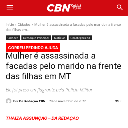
Início
Cidades
Mulher é assassinada a facadas pelo marido na frente
das filhas em...
Cidades
Destaque Principal
Notícias
Uncategorized
CORREU PEDINDO AJUDA
Mulher é assassinada a
facadas pelo marido na frente
das filhas em MT
Ele foi preso em flagrante pela Polícia Militar
Por
Da Redação CBN
29 de novembro de 2022
0
THAIZA ASSUNÇÃO – DA REDAÇÃO