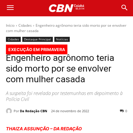
Início
Cidades
Engenheiro agrônomo teria sido morto por se envolver
com mulher casada
Cidades
Destaque Principal
Notícias
EXECUÇÃO EM PRIMAVERA
Engenheiro agrônomo teria
sido morto por se envolver
com mulher casada
A suspeita foi revelada por testemunhas em depoimento à
Polícia Civil
Por
Da Redação CBN
24 de novembro de 2022
0
THAIZA ASSUNÇÃO – DA REDAÇÃO