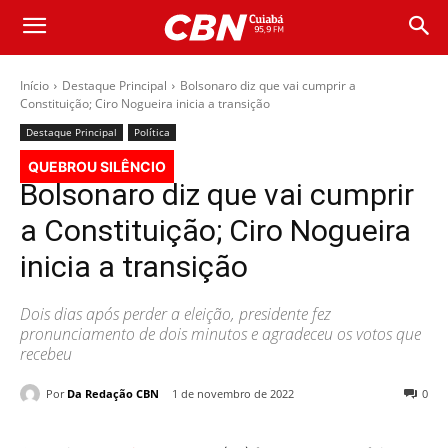
Início
Destaque Principal
Bolsonaro diz que vai cumprir a
Constituição; Ciro Nogueira inicia a transição
Destaque Principal
Política
QUEBROU SILÊNCIO
Bolsonaro diz que vai cumprir
a Constituição; Ciro Nogueira
inicia a transição
Dois dias após perder a eleição, presidente fez
pronunciamento de dois minutos e agradeceu os votos que
recebeu
Por
Da Redação CBN
1 de novembro de 2022
0