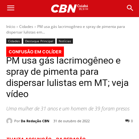
Início
Cidades
PM usa gás lacrimogêneo e spray de pimenta para
dispersar lulistas em...
Cidades
Destaque Principal
Notícias
CONFUSÃO EM COLÍDER
PM usa gás lacrimogêneo e
spray de pimenta para
dispersar lulistas em MT; veja
vídeo
Uma mulher de 31 anos e um homem de 39 foram presos
Por
Da Redação CBN
31 de outubro de 2022
0