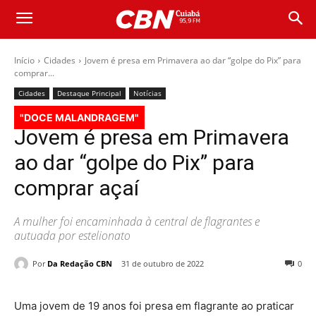
Início
Cidades
Jovem é presa em Primavera ao dar “golpe do Pix” para
comprar...
Cidades
Destaque Principal
Notícias
"DOCE MALANDRAGEM"
Jovem é presa em Primavera
ao dar “golpe do Pix” para
comprar açaí
A mulher foi encaminhada à central de flagrantes e
autuada por estelionato
Por
Da Redação CBN
31 de outubro de 2022
0
Uma jovem de 19 anos foi presa em flagrante ao praticar