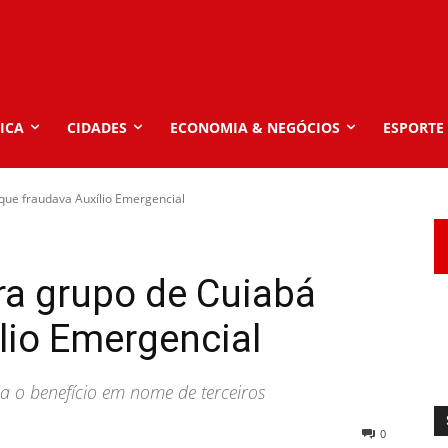
ICA
CIDADES
ECONOMIA & NEGÓCIOS
ESPORTE
 que fraudava Auxílio Emergencial
ira grupo de Cuiabá
lio Emergencial
a o benefício em nome de terceiros
0