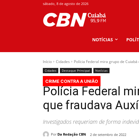
sábado, 8 de agosto de 2026
NOTÍCIAS
POLÍT
Início
Cidades
Polícia Federal mira grupo de Cuiabá
Cidades
Destaque Principal
Notícias
CRIME CONTRA A UNIÃO
Polícia Federal m
que fraudava Auxí
Investigados requeriam de forma indevid
Por
Da Redação CBN
2 de setembro de 2022