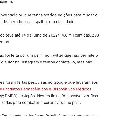
acinem.
 inventado ou que tenha sofrido edições para mudar o
o deliberado para espalhar uma falsidade.
ado teve até 14 de julho de 2022: 14,8 mil curtidas, 298
entos.
ção foi feita por um perfil no Twitter que não permite o
o autor no Instagram e tentou contatá-lo, mas não
ões foram feitas pesquisas no Google que levaram aos
e Produtos Farmacêuticos e Dispositivos Médicos
 PMDA) do Japão. Nestes links, foi possível verificar
lizadas para combater o coronavírus no país.
 Embaixada do Japão no Brasil. Além de responder os