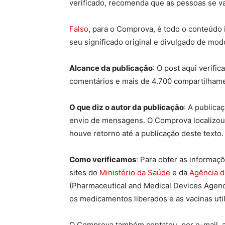
verificado, recomenda que as pessoas se v
Falso
, para o Comprova, é todo o conteúdo
seu significado original e divulgado de mod
Alcance da publicação
: O post aqui verific
comentários e mais de 4.700 compartilham
O que diz o autor da publicação
: A publica
envio de mensagens. O Comprova localizou 
houve retorno até a publicação deste texto.
Como verificamos
: Para obter as informaç
sites do
Ministério da Saúde
e da
Agência d
(Pharmaceutical and Medical Devices Agency;
os medicamentos liberados e as vacinas uti
O Comprova também contatou, por e-mail, a