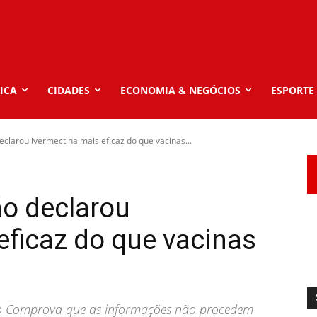
ICA
CIDADES
ECONOMIA & NEGÓCIOS
ESPORTE
declarou ivermectina mais eficaz do que vacinas...
ão declarou
eficaz do que vacinas
ao Comprova que as informações não procedem