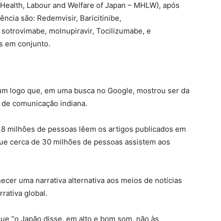
 Health, Labour and Welfare of Japan – MHLW), após
ncia são: Redemvisir, Baricitinibe,
sotrovimabe, molnupiravir, Tocilizumabe, e
s em conjunto.
e um logo que, em uma busca no Google, mostrou ser da
a de comunicação indiana.
, 8 milhões de pessoas lêem os artigos publicados em
que cerca de 30 milhões de pessoas assistem aos
necer uma narrativa alternativa aos meios de notícias
rativa global.
ue “o Japão disse, em alto e bom som, não às