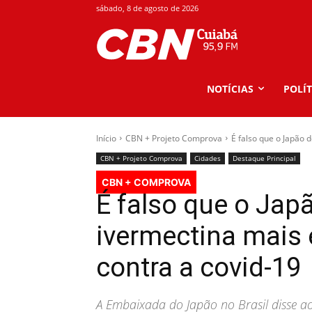
sábado, 8 de agosto de 2026
NOTÍCIAS
POLÍT
Início
CBN + Projeto Comprova
É falso que o Japão 
CBN + Projeto Comprova
Cidades
Destaque Principal
CBN + COMPROVA
É falso que o Jap
ivermectina mais 
contra a covid-19
A Embaixada do Japão no Brasil disse 