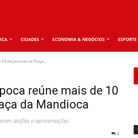
ICA
CIDADES
ECONOMIA & NEGÓCIOS
ESPORTE
 10 mil pessoas na Praça...
época reúne mais de 10
raça da Mandioca
eram desfiles e apresentações
0