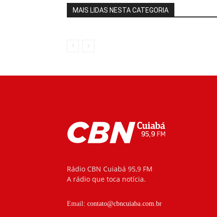
MAIS LIDAS NESTA CATEGORIA
Rádio CBN Cuiabá 95,9 FM
A rádio que toca notícia.
Email:
contato@cbncuiaba.com.br