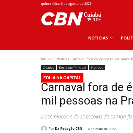
quinta-feira, 6 de agosto de 2026
NOTÍCIAS
POLÍT
Início
Cidades
Carnaval fora de época reúne mais de
Cidades
Destaque Principal
Notícias
FOLIA NA CAPITAL
Carnaval fora de 
mil pessoas na P
Doze blocos e duas escolas de samba fiz
Por
Da Redação CBN
16 de maio de 2022