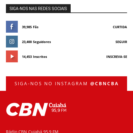
SIGA-NOS NAS REDES SOCIAIS
39,985
Fãs
CURTIDA
23,400
Seguidores
SEGUIR
14,453
Inscritos
INSCREVA-SE
SIGA-NOS NO INSTAGRAM
@CBNCBA
Rádio CBN Cuiabá 95,9 FM