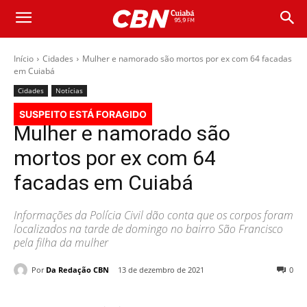
Início
Cidades
Mulher e namorado são mortos por ex com 64 facadas
em Cuiabá
Cidades
Notícias
SUSPEITO ESTÁ FORAGIDO
Mulher e namorado são
mortos por ex com 64
facadas em Cuiabá
Informações da Polícia Civil dão conta que os corpos foram
localizados na tarde de domingo no bairro São Francisco
pela filha da mulher
Por
Da Redação CBN
13 de dezembro de 2021
0