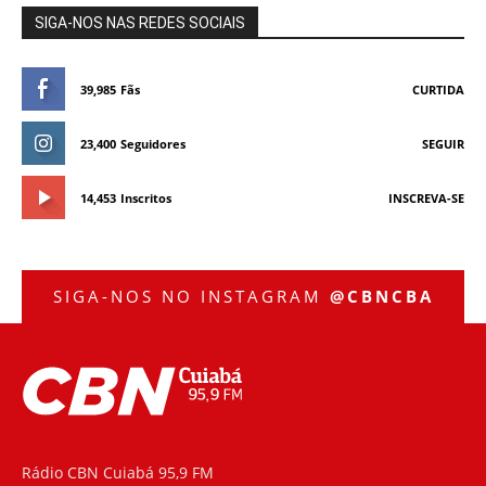
SIGA-NOS NAS REDES SOCIAIS
39,985
Fãs
CURTIDA
23,400
Seguidores
SEGUIR
14,453
Inscritos
INSCREVA-SE
SIGA-NOS NO INSTAGRAM
@CBNCBA
Rádio CBN Cuiabá 95,9 FM