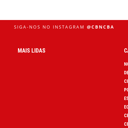
SIGA-NOS NO INSTAGRAM
@CBNCBA
MAIS LIDAS
C
N
D
C
P
E
E
C
C