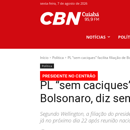
sexta-feira, 7 de agosto de 2026
NOTÍCIAS
POLÍT
Início
Política
PL “sem caciques” facilita filiação de 
Política
PRESIDENTE NO CENTRÃO
PL “sem caciques” 
Bolsonaro, diz se
Segundo Wellington, a filiação do presid
já no próximo dia 22 após reunião nacio