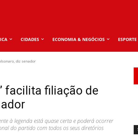
ICA
CIDADES
ECONOMIA & NEGÓCIOS
ESPORTE
Bolsonaro, diz senador
facilita filiação de
nador
ente à legenda está quase certa e poderá ocorrer
nal do partido com todos os seus diretórios