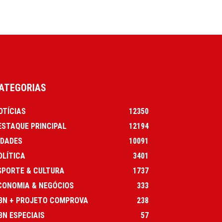
ATEGORIAS
OTÍCIAS
12350
ESTAQUE PRINCIPAL
12194
IDADES
10091
OLÍTICA
3401
SPORTE & CULTURA
1737
CONOMIA & NEGÓCIOS
333
BN + PROJETO COMPROVA
238
BN ESPECIAIS
57