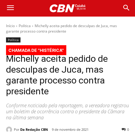
Início
Política
Michelly aceita pedido de desculpas de Juca, mas
garante processo contra presidente
Política
CHAMADA DE "HISTÉRICA"
Michelly aceita pedido de
desculpas de Juca, mas
garante processo contra
presidente
Conforme noticiado pela reportagem, a vereadora registrou
um boletim de ocorrência contra o presidente da Câmara
na última semana
Por
Da Redação CBN
9 de novembro de 2021
0