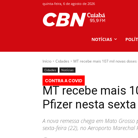
quinta-feira, 6 de agosto de 2026
NOTÍCIAS
POLÍT
Início
Cidades
MT recebe mais 107 mil novas doses d
Cidades
Notícias
CONTRA A COVID
MT recebe mais 1
Pfizer nesta sexta
A nova remessa chega em Mato Grosso 
sexta-feira (22), no Aeroporto Marecha