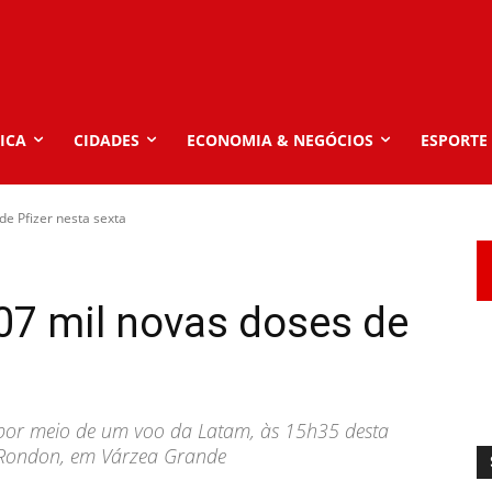
ICA
CIDADES
ECONOMIA & NEGÓCIOS
ESPORTE
e Pfizer nesta sexta
07 mil novas doses de
por meio de um voo da Latam, às 15h35 desta
l Rondon, em Várzea Grande