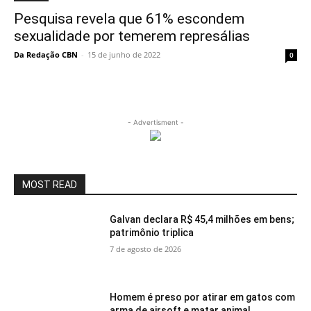
Pesquisa revela que 61% escondem
sexualidade por temerem represálias
Da Redação CBN
-
15 de junho de 2022
0
- Advertisment -
MOST READ
Galvan declara R$ 45,4 milhões em bens;
patrimônio triplica
7 de agosto de 2026
Homem é preso por atirar em gatos com
arma de airsoft e matar animal