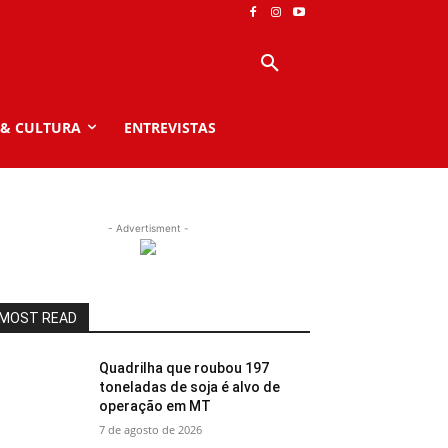
 & CULTURA
ENTREVISTAS
- Advertisment -
MOST READ
Quadrilha que roubou 197
toneladas de soja é alvo de
operação em MT
7 de agosto de 2026