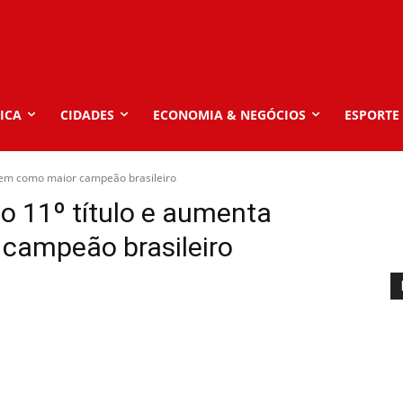
ICA
CIDADES
ECONOMIA & NEGÓCIOS
ESPORTE
gem como maior campeão brasileiro
o 11º título e aumenta
campeão brasileiro