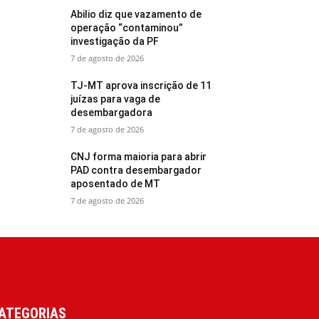
Abilio diz que vazamento de
operação “contaminou”
investigação da PF
7 de agosto de 2026
TJ-MT aprova inscrição de 11
juízas para vaga de
desembargadora
7 de agosto de 2026
CNJ forma maioria para abrir
PAD contra desembargador
aposentado de MT
7 de agosto de 2026
ATEGORIAS