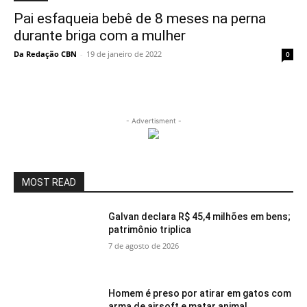
Pai esfaqueia bebê de 8 meses na perna
durante briga com a mulher
Da Redação CBN
-
19 de janeiro de 2022
0
- Advertisment -
MOST READ
Galvan declara R$ 45,4 milhões em bens;
patrimônio triplica
7 de agosto de 2026
Homem é preso por atirar em gatos com
arma de airsoft e matar animal