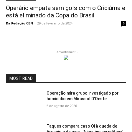
Operário empata sem gols com o Criciúma e
está eliminado da Copa do Brasil
Da Redação CBN
-
29 de fevereiro de 2024
0
- Advertisment -
MOST READ
Operação mira grupo investigado por
homicídio em Mirassol D’Oeste
6 de agosto de 2026
Taques compara caso Oi à queda de
Arcanjo e dispara: ‘Ninguém acreditava’