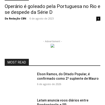
Operário é goleado pela Portuguesa no Rio e
se despede da Série D
Da Redação CBN
-
6 de agosto de 2023
0
- Advertisment -
MOST READ
Elson Ramos, do Ditado Popular, é
confirmado como 2º suplente de Mauro
6 de agosto de 2026
Latam anuncia voos diários entre
Rondonópolis e SP