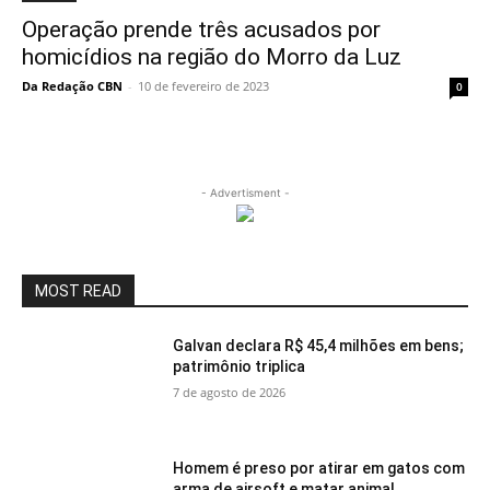
Operação prende três acusados por
homicídios na região do Morro da Luz
Da Redação CBN
-
10 de fevereiro de 2023
0
- Advertisment -
MOST READ
Galvan declara R$ 45,4 milhões em bens;
patrimônio triplica
7 de agosto de 2026
Homem é preso por atirar em gatos com
arma de airsoft e matar animal