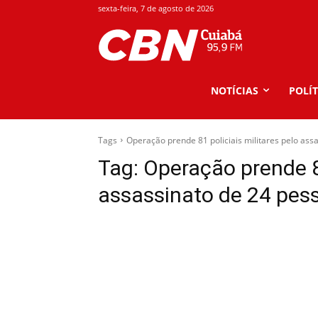
sexta-feira, 7 de agosto de 2026
NOTÍCIAS
POLÍT
Tags
Operação prende 81 policiais militares pelo ass
Tag:
Operação prende 81
assassinato de 24 pes