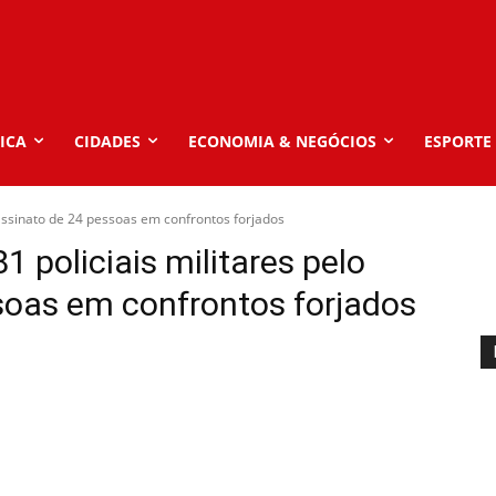
ICA
CIDADES
ECONOMIA & NEGÓCIOS
ESPORTE
assinato de 24 pessoas em confrontos forjados
 policiais militares pelo
soas em confrontos forjados