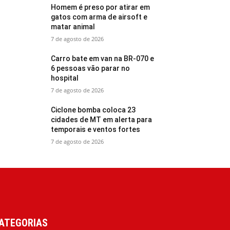
Homem é preso por atirar em
gatos com arma de airsoft e
matar animal
7 de agosto de 2026
Carro bate em van na BR-070 e
6 pessoas vão parar no
hospital
7 de agosto de 2026
Ciclone bomba coloca 23
cidades de MT em alerta para
temporais e ventos fortes
7 de agosto de 2026
ATEGORIAS