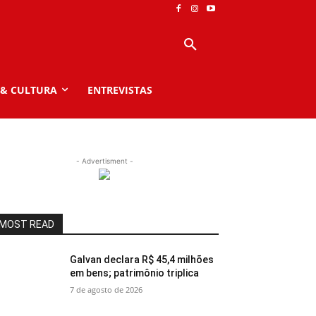
 & CULTURA
ENTREVISTAS
- Advertisment -
MOST READ
Galvan declara R$ 45,4 milhões
em bens; patrimônio triplica
7 de agosto de 2026