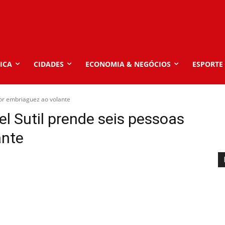
ICA
CIDADES
ECONOMIA & NEGÓCIOS
ESPORTE
or embriaguez ao volante
l Sutil prende seis pessoas
ante