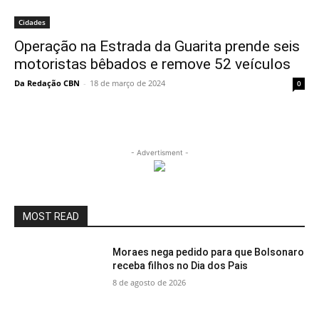
Cidades
Operação na Estrada da Guarita prende seis
motoristas bêbados e remove 52 veículos
Da Redação CBN
-
18 de março de 2024
0
- Advertisment -
MOST READ
Moraes nega pedido para que Bolsonaro
receba filhos no Dia dos Pais
8 de agosto de 2026