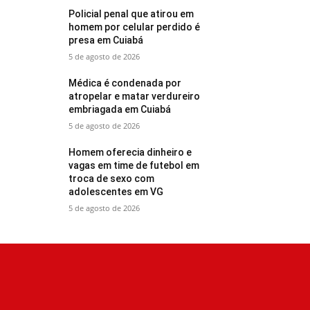
Policial penal que atirou em
homem por celular perdido é
presa em Cuiabá
5 de agosto de 2026
Médica é condenada por
atropelar e matar verdureiro
embriagada em Cuiabá
5 de agosto de 2026
Homem oferecia dinheiro e
vagas em time de futebol em
troca de sexo com
adolescentes em VG
5 de agosto de 2026