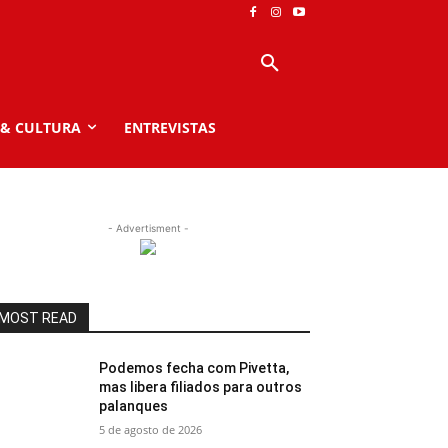
 & CULTURA
ENTREVISTAS
- Advertisment -
MOST READ
Podemos fecha com Pivetta,
mas libera filiados para outros
palanques
5 de agosto de 2026