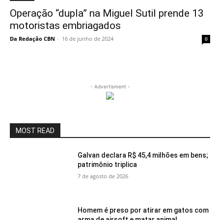
Operação “dupla” na Miguel Sutil prende 13
motoristas embriagados
Da Redação CBN
-
16 de junho de 2024
0
- Advertisment -
MOST READ
Galvan declara R$ 45,4 milhões em bens;
patrimônio triplica
7 de agosto de 2026
Homem é preso por atirar em gatos com
arma de airsoft e matar animal