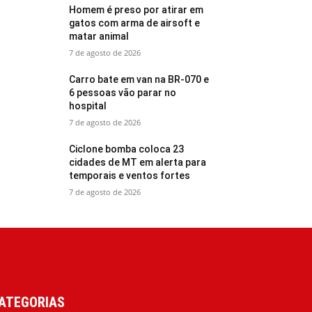
Homem é preso por atirar em
gatos com arma de airsoft e
matar animal
7 de agosto de 2026
Carro bate em van na BR-070 e
6 pessoas vão parar no
hospital
7 de agosto de 2026
Ciclone bomba coloca 23
cidades de MT em alerta para
temporais e ventos fortes
7 de agosto de 2026
ATEGORIAS