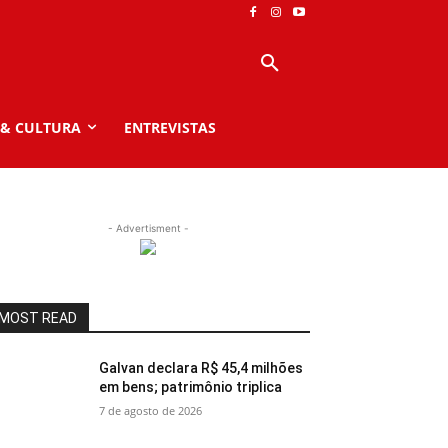
 & CULTURA
ENTREVISTAS
- Advertisment -
MOST READ
Galvan declara R$ 45,4 milhões
em bens; patrimônio triplica
7 de agosto de 2026