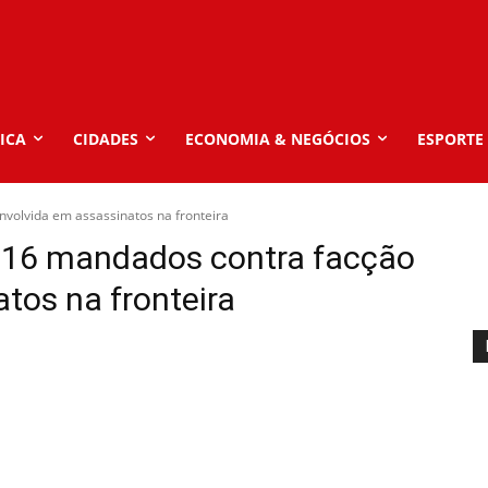
ICA
CIDADES
ECONOMIA & NEGÓCIOS
ESPORTE
olvida em assassinatos na fronteira
16 mandados contra facção
tos na fronteira