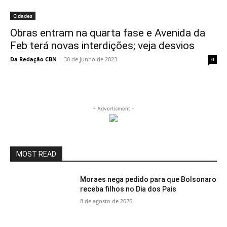
Cidades
Obras entram na quarta fase e Avenida da
Feb terá novas interdições; veja desvios
Da Redação CBN
-
30 de junho de 2023
0
- Advertisment -
MOST READ
Moraes nega pedido para que Bolsonaro
receba filhos no Dia dos Pais
8 de agosto de 2026