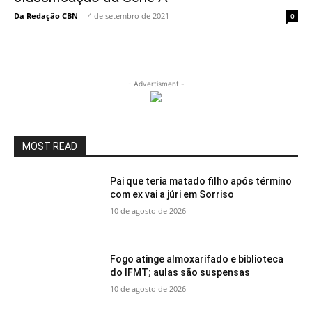
Da Redação CBN
-
4 de setembro de 2021
0
- Advertisment -
MOST READ
Pai que teria matado filho após término
com ex vai a júri em Sorriso
10 de agosto de 2026
Fogo atinge almoxarifado e biblioteca
do IFMT; aulas são suspensas
10 de agosto de 2026