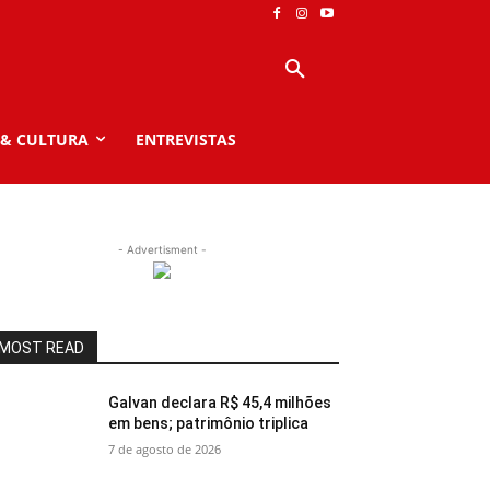
 & CULTURA
ENTREVISTAS
- Advertisment -
MOST READ
Galvan declara R$ 45,4 milhões
em bens; patrimônio triplica
7 de agosto de 2026