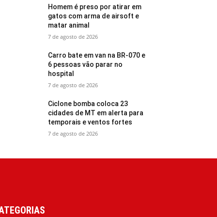
Homem é preso por atirar em
gatos com arma de airsoft e
matar animal
7 de agosto de 2026
Carro bate em van na BR-070 e
6 pessoas vão parar no
hospital
7 de agosto de 2026
Ciclone bomba coloca 23
cidades de MT em alerta para
temporais e ventos fortes
7 de agosto de 2026
ATEGORIAS