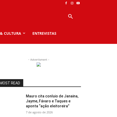
 & CULTURA
ENTREVISTAS
- Advertisment -
MOST READ
Mauro cita conluio de Janaina,
Jayme, Fávaro e Taques e
aponta “ação eleitoreira”
7 de agosto de 2026