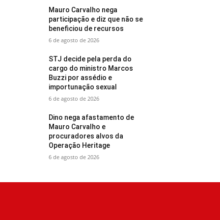
Mauro Carvalho nega
participação e diz que não se
beneficiou de recursos
6 de agosto de 2026
STJ decide pela perda do
cargo do ministro Marcos
Buzzi por assédio e
importunação sexual
6 de agosto de 2026
Dino nega afastamento de
Mauro Carvalho e
procuradores alvos da
Operação Heritage
6 de agosto de 2026