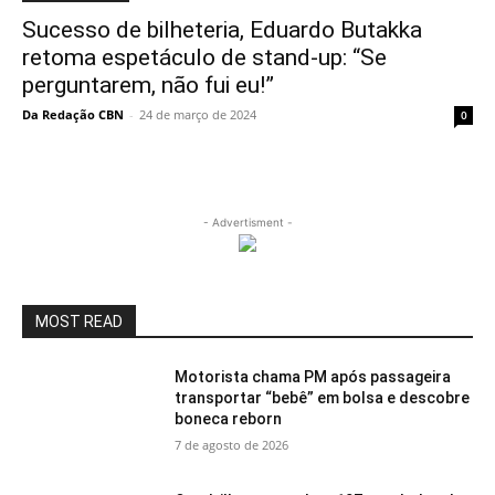
Sucesso de bilheteria, Eduardo Butakka
retoma espetáculo de stand-up: “Se
perguntarem, não fui eu!”
Da Redação CBN
-
24 de março de 2024
0
- Advertisment -
MOST READ
Motorista chama PM após passageira
transportar “bebê” em bolsa e descobre
boneca reborn
7 de agosto de 2026