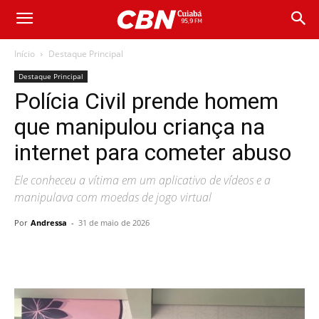
Início
Destaque Principal
Destaque Principal
Polícia Civil prende homem
que manipulou criança na
internet para cometer abuso
Ele conheceu a vítima em um aplicativo de vídeos e a
manipulava com moedas de jogo virtual
Por
Andressa
-
31 de maio de 2026