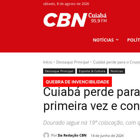
sábado, 8 de agosto de 2026
NOTÍCIAS
POLÍT
Início
Destaque Principal
Cuiabá perde para o Cruzei
Destaque Principal
Esporte & Cultura
Notícias
QUEBRA DE INVENCIBILIDADE
Cuiabá perde para
primeira vez e co
Dourado segue na 19ª colocação, com qu
Por
Da Redação CBN
14 de junho de 2024