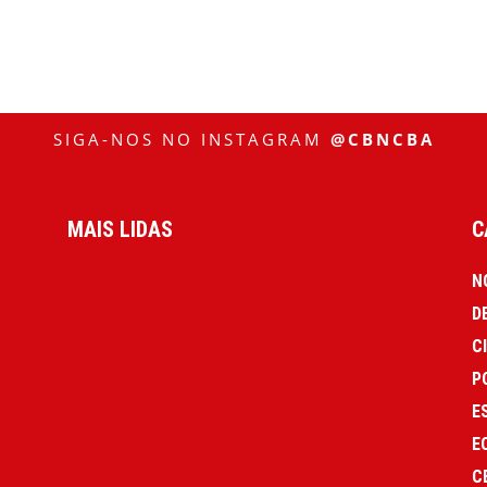
SIGA-NOS NO INSTAGRAM
@CBNCBA
MAIS LIDAS
C
N
D
C
P
E
E
C