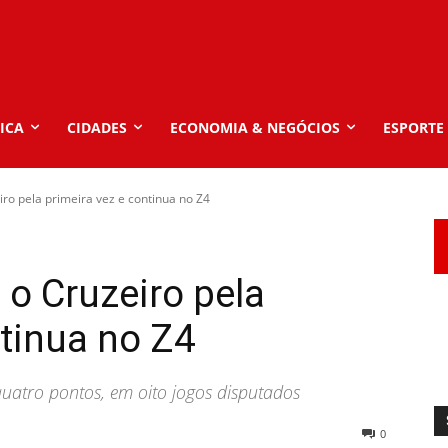
ICA
CIDADES
ECONOMIA & NEGÓCIOS
ESPORTE
ro pela primeira vez e continua no Z4
 o Cruzeiro pela
ntinua no Z4
atro pontos, em oito jogos disputados
0