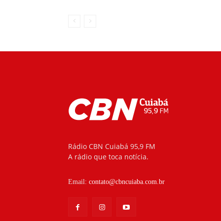
Rádio CBN Cuiabá 95,9 FM
A rádio que toca notícia.
Email:
contato@cbncuiaba.com.br