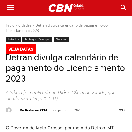
Início
Cidades
Detran divulga calendário de pagamento do
Licenciamento 2023
Cidades
Destaque Principal
Notícias
VEJA DATAS
Detran divulga calendário de
pagamento do Licenciamento
2023
A tabela foi publicada no Diário Oficial do Estado, que
circula nesta terça (03.01).
Por
Da Redação CBN
3 de janeiro de 2023
0
O Governo de Mato Grosso, por meio do Detran-MT