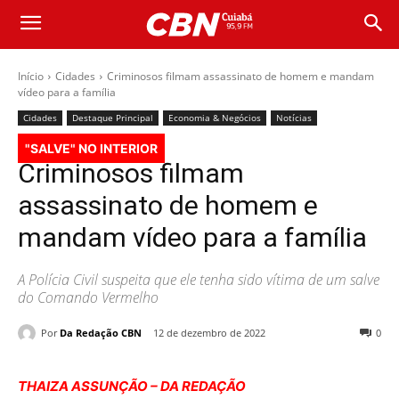
Início
Cidades
Criminosos filmam assassinato de homem e mandam
vídeo para a família
Cidades
Destaque Principal
Economia & Negócios
Notícias
"SALVE" NO INTERIOR
Criminosos filmam
assassinato de homem e
mandam vídeo para a família
A Polícia Civil suspeita que ele tenha sido vítima de um salve
do Comando Vermelho
Por
Da Redação CBN
12 de dezembro de 2022
0
THAIZA ASSUNÇÃO – DA REDAÇÃO