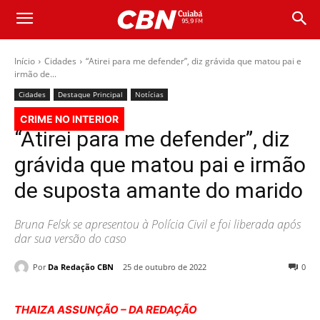
Início
Cidades
“Atirei para me defender”, diz grávida que matou pai e
irmão de...
Cidades
Destaque Principal
Notícias
CRIME NO INTERIOR
“Atirei para me defender”, diz
grávida que matou pai e irmão
de suposta amante do marido
Bruna Felsk se apresentou à Polícia Civil e foi liberada após
dar sua versão do caso
Por
Da Redação CBN
25 de outubro de 2022
0
THAIZA ASSUNÇÃO – DA REDAÇÃO