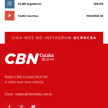
23,400
Seguidores
SEGUIR
14,453
Inscritos
INSCREVA-SE
SIGA-NOS NO INSTAGRAM
@CBNCBA
Rádio CBN Cuiabá 95,9 FM
A rádio que toca notícia.
Email:
contato@cbncuiaba.com.br