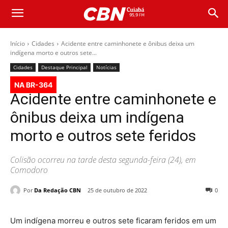
Início
Cidades
Acidente entre caminhonete e ônibus deixa um
indígena morto e outros sete...
Cidades
Destaque Principal
Notícias
NA BR-364
Acidente entre caminhonete e
ônibus deixa um indígena
morto e outros sete feridos
Colisão ocorreu na tarde desta segunda-feira (24), em
Comodoro
Por
Da Redação CBN
25 de outubro de 2022
0
Um indígena morreu e outros sete ficaram feridos em um