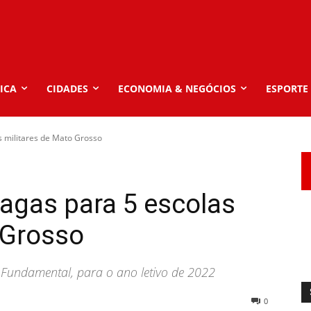
ICA
CIDADES
ECONOMIA & NEGÓCIOS
ESPORTE
s militares de Mato Grosso
vagas para 5 escolas
 Grosso
Fundamental, para o ano letivo de 2022
0