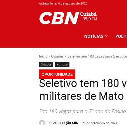
quinta-feira, 6 de agosto de 2026
NOTÍCIAS
POLÍT
Início
Cidades
Seletivo tem 180 vagas para 5 escola
Cidades
Notícias
OPORTUNIDADE
Seletivo tem 180 
militares de Mato
São 180 vagas para o 7º ano do Ensino 
Por
Da Redação CBN
21 de setembro de 2021