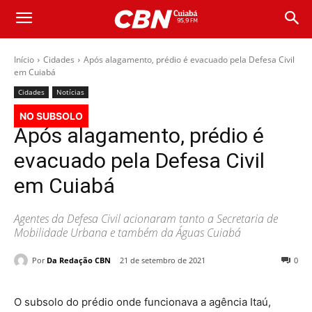
Início
Cidades
Após alagamento, prédio é evacuado pela Defesa Civil
em Cuiabá
Cidades
Notícias
NO SUBSOLO
Após alagamento, prédio é
evacuado pela Defesa Civil
em Cuiabá
Agentes da Defesa Civil acionaram tanto a Secretaria de
Mobilidade Urbana e também da Águas Cuiabá
Por
Da Redação CBN
21 de setembro de 2021
0
O subsolo do prédio onde funcionava a agência Itaú,