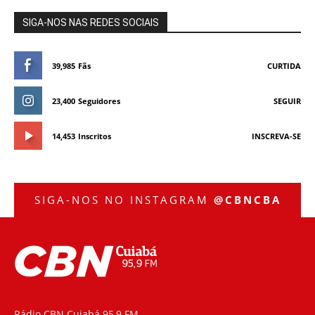
SIGA-NOS NAS REDES SOCIAIS
39,985
Fãs
CURTIDA
23,400
Seguidores
SEGUIR
14,453
Inscritos
INSCREVA-SE
SIGA-NOS NO INSTAGRAM
@CBNCBA
Rádio CBN Cuiabá 95,9 FM