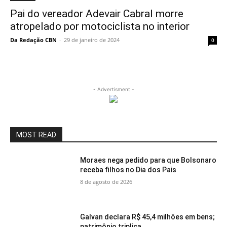
Pai do vereador Adevair Cabral morre
atropelado por motociclista no interior
Da Redação CBN
-
29 de janeiro de 2024
0
- Advertisment -
MOST READ
Moraes nega pedido para que Bolsonaro
receba filhos no Dia dos Pais
8 de agosto de 2026
Galvan declara R$ 45,4 milhões em bens;
patrimônio triplica